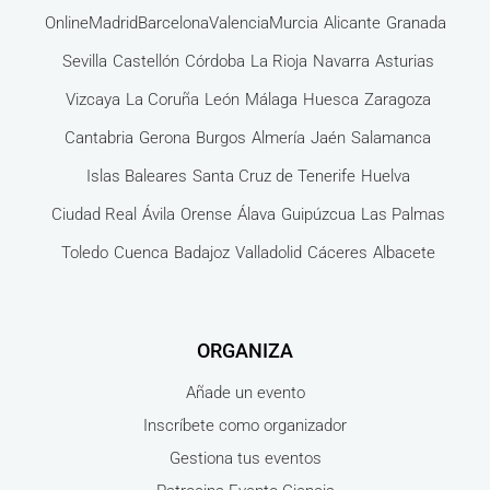
Online
Madrid
Barcelona
Valencia
Murcia
Alicante
Granada
Sevilla
Castellón
Córdoba
La Rioja
Navarra
Asturias
Vizcaya
La Coruña
León
Málaga
Huesca
Zaragoza
Cantabria
Gerona
Burgos
Almería
Jaén
Salamanca
Islas Baleares
Santa Cruz de Tenerife
Huelva
Ciudad Real
Ávila
Orense
Álava
Guipúzcua
Las Palmas
Toledo
Cuenca
Badajoz
Valladolid
Cáceres
Albacete
ORGANIZA
Añade un evento
Inscríbete como organizador
Gestiona tus eventos