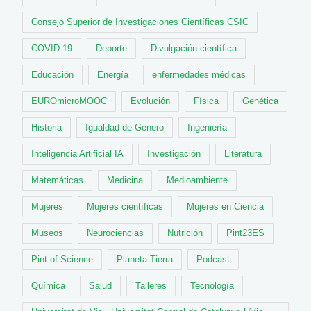
Consejo Superior de Investigaciones Científicas CSIC
COVID-19
Deporte
Divulgación científica
Educación
Energía
enfermedades médicas
EUROmicroMOOC
Evolución
Física
Genética
Historia
Igualdad de Género
Ingeniería
Inteligencia Artificial IA
Investigación
Literatura
Matemáticas
Medicina
Medioambiente
Mujeres
Mujeres científicas
Mujeres en Ciencia
Museos
Neurociencias
Nutrición
Pint23ES
Pint of Science
Planeta Tierra
Podcast
Química
Salud
Talleres
Tecnología