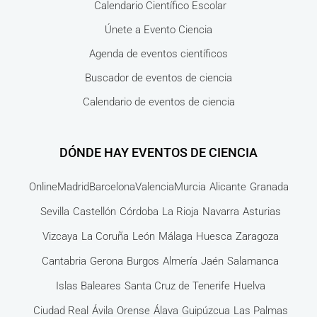
Calendario Científico Escolar
Únete a Evento Ciencia
Agenda de eventos científicos
Buscador de eventos de ciencia
Calendario de eventos de ciencia
DÓNDE HAY EVENTOS DE CIENCIA
Online
Madrid
Barcelona
Valencia
Murcia
Alicante
Granada
Sevilla
Castellón
Córdoba
La Rioja
Navarra
Asturias
Vizcaya
La Coruña
León
Málaga
Huesca
Zaragoza
Cantabria
Gerona
Burgos
Almería
Jaén
Salamanca
Islas Baleares
Santa Cruz de Tenerife
Huelva
Ciudad Real
Ávila
Orense
Álava
Guipúzcua
Las Palmas