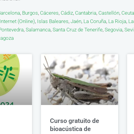
Barcelona
,
Burgos
,
Cáceres
,
Cádiz
,
Cantabria
,
Castellón
,
Ceut
Internet (Online)
,
Islas Baleares
,
Jaén
,
La Coruña
,
La Rioja
,
La
Pontevedra
,
Salamanca
,
Santa Cruz de Tenerife
,
Segovia
,
Sevi
ragoza
Curso gratuito de
bioacústica de