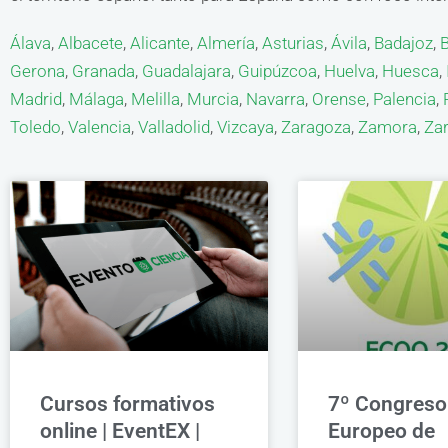
Álava
,
Albacete
,
Alicante
,
Almería
,
Asturias
,
Ávila
,
Badajoz
,
Gerona
,
Granada
,
Guadalajara
,
Guipúzcoa
,
Huelva
,
Huesca
,
Madrid
,
Málaga
,
Melilla
,
Murcia
,
Navarra
,
Orense
,
Palencia
,
Toledo
,
Valencia
,
Valladolid
,
Vizcaya
,
Zaragoza
,
Zamora
,
Za
Cursos formativos
7º Congreso
online | EventEX |
Europeo de