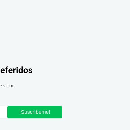
referidos
e viene!
¡Suscríbeme!