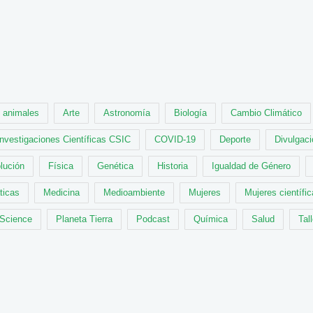
animales
Arte
Astronomía
Biología
Cambio Climático
Investigaciones Científicas CSIC
COVID-19
Deporte
Divulgaci
lución
Física
Genética
Historia
Igualdad de Género
ticas
Medicina
Medioambiente
Mujeres
Mujeres científi
 Science
Planeta Tierra
Podcast
Química
Salud
Tal