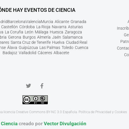
ÓNDE HAY EVENTOS DE CIENCIA
drid
Barcelona
Valencia
Murcia
Alicante
Granada
Castellón
Córdoba
La Rioja
Navarra
Asturias
Inscrí
ya
La Coruña
León
Málaga
Huesca
Zaragoza
Ge
bria
Gerona
Burgos
Almería
Jaén
Salamanca
Patr
leares
Santa Cruz de Tenerife
Huelva
Ciudad Real
nse
Álava
Guipúzcua
Las Palmas
Toledo
Cuenca
Contac
Badajoz
Valladolid
Cáceres
Albacete
Co
na licencia
Creative Commons BY-NC 3.0
Española.
Política de Privacidad y Cookies
 Ciencia
creado por
Vector Divulgación