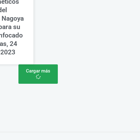
néticos
del
e Nagoya
para su
enfocado
as, 24
 2023
Cargar más