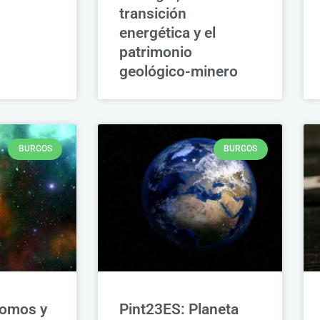
transición
energética y el
patrimonio
geológico-minero
BURGOS
BURGOS
tomos y
Pint23ES: Planeta