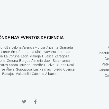
ÓNDE HAY EVENTOS DE CIENCIA
drid
Barcelona
Valencia
Murcia
Alicante
Granada
Castellón
Córdoba
La Rioja
Navarra
Asturias
Inscrí
ya
La Coruña
León
Málaga
Huesca
Zaragoza
Ge
bria
Gerona
Burgos
Almería
Jaén
Salamanca
Patr
leares
Santa Cruz de Tenerife
Huelva
Ciudad Real
nse
Álava
Guipúzcua
Las Palmas
Toledo
Cuenca
Contac
Badajoz
Valladolid
Cáceres
Albacete
Co