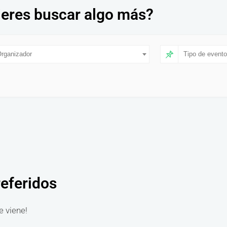
eres buscar algo más?
rganizador
Tipo de evento
referidos
e viene!