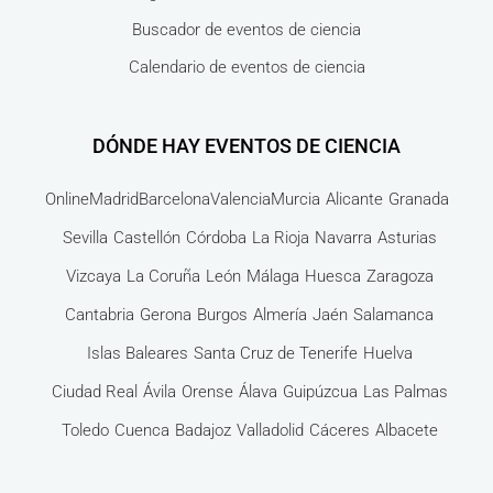
Buscador de eventos de ciencia
Calendario de eventos de ciencia
DÓNDE HAY EVENTOS DE CIENCIA
Online
Madrid
Barcelona
Valencia
Murcia
Alicante
Granada
Sevilla
Castellón
Córdoba
La Rioja
Navarra
Asturias
Vizcaya
La Coruña
León
Málaga
Huesca
Zaragoza
Cantabria
Gerona
Burgos
Almería
Jaén
Salamanca
Islas Baleares
Santa Cruz de Tenerife
Huelva
Ciudad Real
Ávila
Orense
Álava
Guipúzcua
Las Palmas
Toledo
Cuenca
Badajoz
Valladolid
Cáceres
Albacete