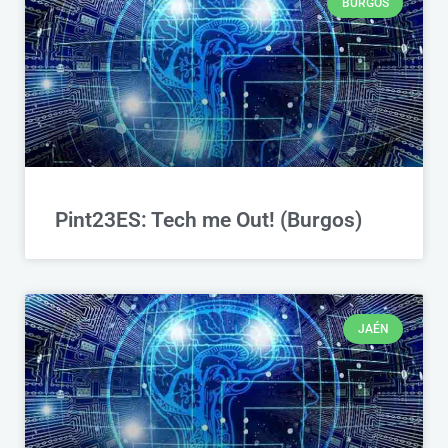
BURGOS
Pint23ES: Tech me Out! (Burgos)
JAÉN