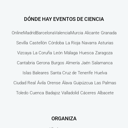
DÓNDE HAY EVENTOS DE CIENCIA
Online
Madrid
Barcelona
Valencia
Murcia
Alicante
Granada
Sevilla
Castellón
Córdoba
La Rioja
Navarra
Asturias
Vizcaya
La Coruña
León
Málaga
Huesca
Zaragoza
Cantabria
Gerona
Burgos
Almería
Jaén
Salamanca
Islas Baleares
Santa Cruz de Tenerife
Huelva
Ciudad Real
Ávila
Orense
Álava
Guipúzcua
Las Palmas
Toledo
Cuenca
Badajoz
Valladolid
Cáceres
Albacete
ORGANIZA