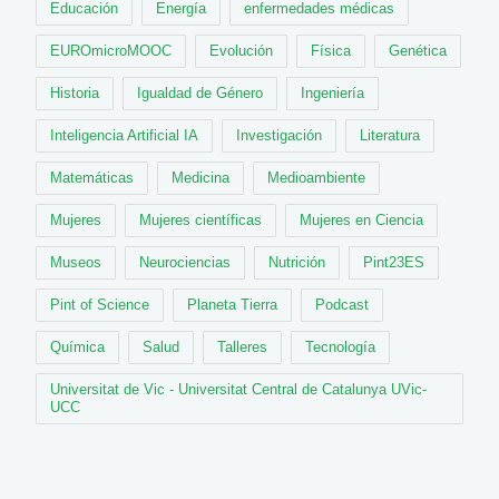
Educación
Energía
enfermedades médicas
EUROmicroMOOC
Evolución
Física
Genética
Historia
Igualdad de Género
Ingeniería
Inteligencia Artificial IA
Investigación
Literatura
Matemáticas
Medicina
Medioambiente
Mujeres
Mujeres científicas
Mujeres en Ciencia
Museos
Neurociencias
Nutrición
Pint23ES
Pint of Science
Planeta Tierra
Podcast
Química
Salud
Talleres
Tecnología
Universitat de Vic - Universitat Central de Catalunya UVic-
UCC