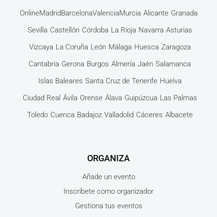
Online
Madrid
Barcelona
Valencia
Murcia
Alicante
Granada
Sevilla
Castellón
Córdoba
La Rioja
Navarra
Asturias
Vizcaya
La Coruña
León
Málaga
Huesca
Zaragoza
Cantabria
Gerona
Burgos
Almería
Jaén
Salamanca
Islas Baleares
Santa Cruz de Tenerife
Huelva
Ciudad Real
Ávila
Orense
Álava
Guipúzcua
Las Palmas
Toledo
Cuenca
Badajoz
Valladolid
Cáceres
Albacete
ORGANIZA
Añade un evento
Inscríbete como organizador
Gestiona tus eventos