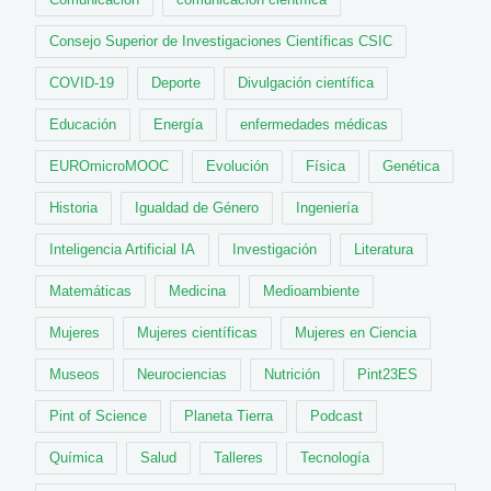
Consejo Superior de Investigaciones Científicas CSIC
COVID-19
Deporte
Divulgación científica
Educación
Energía
enfermedades médicas
EUROmicroMOOC
Evolución
Física
Genética
Historia
Igualdad de Género
Ingeniería
Inteligencia Artificial IA
Investigación
Literatura
Matemáticas
Medicina
Medioambiente
Mujeres
Mujeres científicas
Mujeres en Ciencia
Museos
Neurociencias
Nutrición
Pint23ES
Pint of Science
Planeta Tierra
Podcast
Química
Salud
Talleres
Tecnología