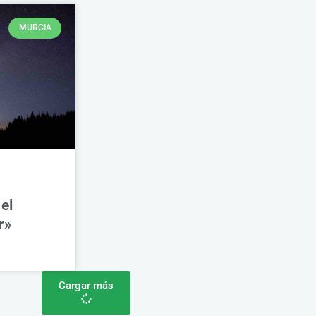
MURCIA
el
r»
Cargar más