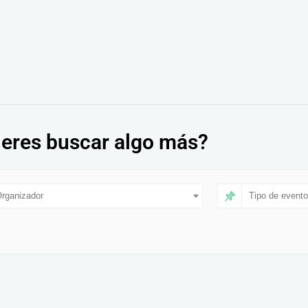
eres buscar algo más?
rganizador
Tipo de evento