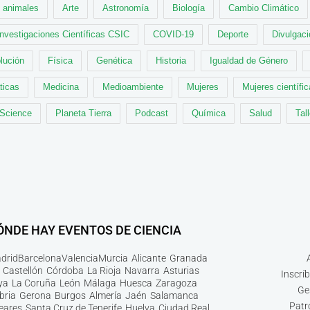
animales
Arte
Astronomía
Biología
Cambio Climático
Investigaciones Científicas CSIC
COVID-19
Deporte
Divulgaci
lución
Física
Genética
Historia
Igualdad de Género
ticas
Medicina
Medioambiente
Mujeres
Mujeres científi
 Science
Planeta Tierra
Podcast
Química
Salud
Tal
ÓNDE HAY EVENTOS DE CIENCIA
drid
Barcelona
Valencia
Murcia
Alicante
Granada
Castellón
Córdoba
La Rioja
Navarra
Asturias
Inscrí
ya
La Coruña
León
Málaga
Huesca
Zaragoza
Ge
bria
Gerona
Burgos
Almería
Jaén
Salamanca
Patr
leares
Santa Cruz de Tenerife
Huelva
Ciudad Real