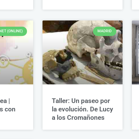
NET (ONLINE)
MADRID
ea |
Taller: Un paseo por
s con
la evolución. De Lucy
a los Cromañones