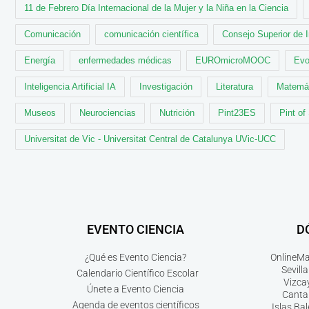
11 de Febrero Día Internacional de la Mujer y la Niña en la Ciencia
Comunicación
comunicación científica
Consejo Superior de 
Energía
enfermedades médicas
EUROmicroMOOC
Evo
Inteligencia Artificial IA
Investigación
Literatura
Matemá
Museos
Neurociencias
Nutrición
Pint23ES
Pint of
Universitat de Vic - Universitat Central de Catalunya UVic-UCC
EVENTO CIENCIA
D
¿Qué es Evento Ciencia?
Online
Ma
Sevilla
Calendario Científico Escolar
Vizca
Únete a Evento Ciencia
Canta
Agenda de eventos científicos
Islas Ba