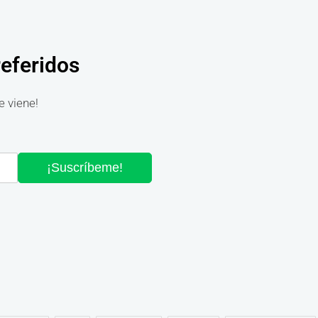
referidos
e viene!
¡Suscríbeme!