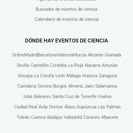
Buscador de eventos de ciencia
Calendario de eventos de ciencia
DÓNDE HAY EVENTOS DE CIENCIA
Online
Madrid
Barcelona
Valencia
Murcia
Alicante
Granada
Sevilla
Castellón
Córdoba
La Rioja
Navarra
Asturias
Vizcaya
La Coruña
León
Málaga
Huesca
Zaragoza
Cantabria
Gerona
Burgos
Almería
Jaén
Salamanca
Islas Baleares
Santa Cruz de Tenerife
Huelva
Ciudad Real
Ávila
Orense
Álava
Guipúzcua
Las Palmas
Toledo
Cuenca
Badajoz
Valladolid
Cáceres
Albacete