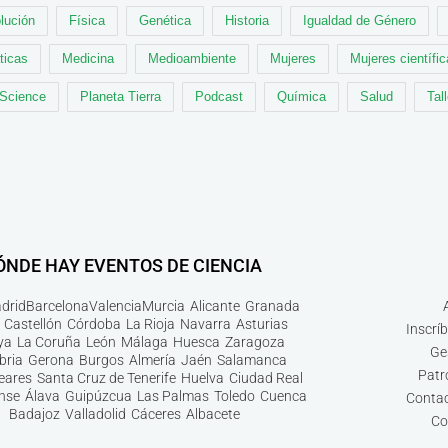
lución
Física
Genética
Historia
Igualdad de Género
ticas
Medicina
Medioambiente
Mujeres
Mujeres científi
 Science
Planeta Tierra
Podcast
Química
Salud
Tal
ÓNDE HAY EVENTOS DE CIENCIA
drid
Barcelona
Valencia
Murcia
Alicante
Granada
Castellón
Córdoba
La Rioja
Navarra
Asturias
Inscrí
ya
La Coruña
León
Málaga
Huesca
Zaragoza
Ge
bria
Gerona
Burgos
Almería
Jaén
Salamanca
Patr
leares
Santa Cruz de Tenerife
Huelva
Ciudad Real
nse
Álava
Guipúzcua
Las Palmas
Toledo
Cuenca
Contac
Badajoz
Valladolid
Cáceres
Albacete
Co