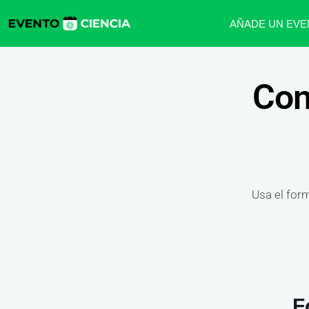
AÑADE UN EVE
Con
Usa el for
F