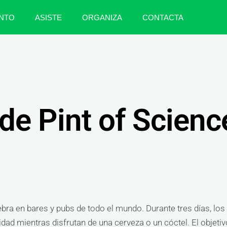
NTO
ASISTE
ORGANIZA
CONTACTA
de Pint of Scienc
bra en bares y pubs de todo el mundo. Durante tres días, los
dad mientras disfrutan de una cerveza o un cóctel. El objeti