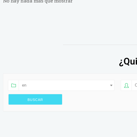
No hay nada más que mostrar
¿Qui
en
O