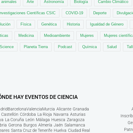
animales
Arte
Astronomía
Biología
Cambio Climático
Investigaciones Científicas CSIC
COVID-19
Deporte
Divulgaci
lución
Física
Genética
Historia
Igualdad de Género
ticas
Medicina
Medioambiente
Mujeres
Mujeres científi
 Science
Planeta Tierra
Podcast
Química
Salud
Tal
ÓNDE HAY EVENTOS DE CIENCIA
drid
Barcelona
Valencia
Murcia
Alicante
Granada
Castellón
Córdoba
La Rioja
Navarra
Asturias
Inscrí
ya
La Coruña
León
Málaga
Huesca
Zaragoza
Ge
bria
Gerona
Burgos
Almería
Jaén
Salamanca
Patr
leares
Santa Cruz de Tenerife
Huelva
Ciudad Real