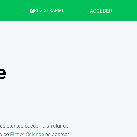
REGISTRARME
ACCEDER
e
 asistentes pueden disfrutar de
vo de
Pint of Science
es acercar