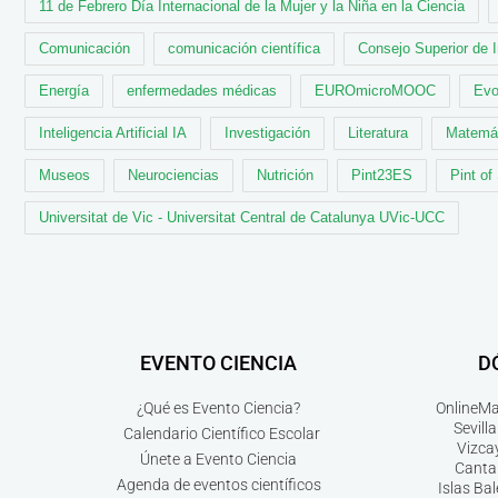
11 de Febrero Día Internacional de la Mujer y la Niña en la Ciencia
Comunicación
comunicación científica
Consejo Superior de 
Energía
enfermedades médicas
EUROmicroMOOC
Evo
Inteligencia Artificial IA
Investigación
Literatura
Matemá
Museos
Neurociencias
Nutrición
Pint23ES
Pint of
Universitat de Vic - Universitat Central de Catalunya UVic-UCC
EVENTO CIENCIA
D
¿Qué es Evento Ciencia?
Online
Ma
Sevilla
Calendario Científico Escolar
Vizca
Únete a Evento Ciencia
Canta
Agenda de eventos científicos
Islas Ba