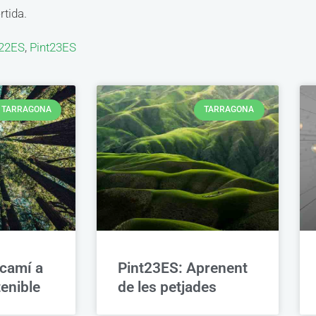
rtida.
t22ES
,
Pint23ES
TARRAGONA
TARRAGONA
 camí a
Pint23ES: Aprenent
tenible
de les petjades