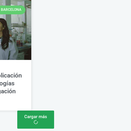
BARCELONA
licación
logías
gación
Cargar más