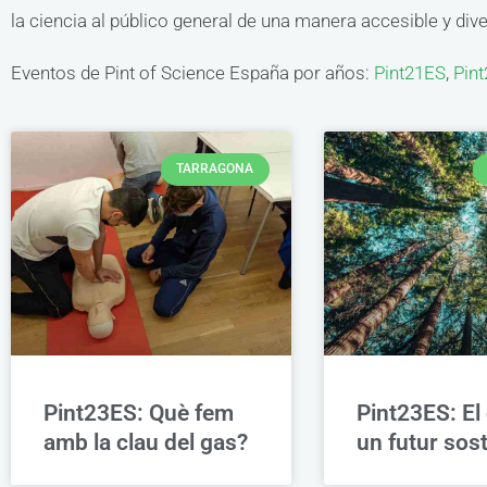
la ciencia al público general de una manera accesible y dive
Eventos de Pint of Science España por años:
Pint21ES
,
Pin
TARRAGONA
Pint23ES: Què fem
Pint23ES: El
amb la clau del gas?
un futur sos