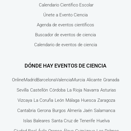
Calendario Científico Escolar
Únete a Evento Ciencia
Agenda de eventos científicos
Buscador de eventos de ciencia
Calendario de eventos de ciencia
DÓNDE HAY EVENTOS DE CIENCIA
Online
Madrid
Barcelona
Valencia
Murcia
Alicante
Granada
Sevilla
Castellón
Córdoba
La Rioja
Navarra
Asturias
Vizcaya
La Coruña
León
Málaga
Huesca
Zaragoza
Cantabria
Gerona
Burgos
Almería
Jaén
Salamanca
Islas Baleares
Santa Cruz de Tenerife
Huelva
Ciudad Real
Ávila
Orense
Álava
Guipúzcua
Las Palmas