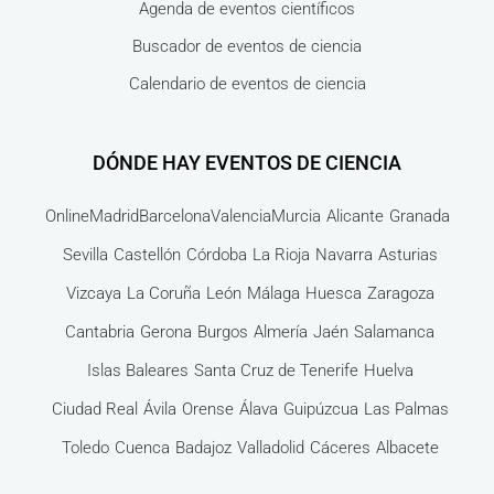
Agenda de eventos científicos
Buscador de eventos de ciencia
Calendario de eventos de ciencia
DÓNDE HAY EVENTOS DE CIENCIA
Online
Madrid
Barcelona
Valencia
Murcia
Alicante
Granada
Sevilla
Castellón
Córdoba
La Rioja
Navarra
Asturias
Vizcaya
La Coruña
León
Málaga
Huesca
Zaragoza
Cantabria
Gerona
Burgos
Almería
Jaén
Salamanca
Islas Baleares
Santa Cruz de Tenerife
Huelva
Ciudad Real
Ávila
Orense
Álava
Guipúzcua
Las Palmas
Toledo
Cuenca
Badajoz
Valladolid
Cáceres
Albacete