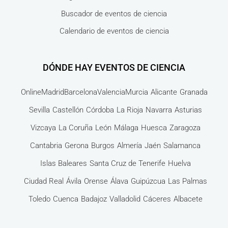
Buscador de eventos de ciencia
Calendario de eventos de ciencia
DÓNDE HAY EVENTOS DE CIENCIA
Online
Madrid
Barcelona
Valencia
Murcia
Alicante
Granada
Sevilla
Castellón
Córdoba
La Rioja
Navarra
Asturias
Vizcaya
La Coruña
León
Málaga
Huesca
Zaragoza
Cantabria
Gerona
Burgos
Almería
Jaén
Salamanca
Islas Baleares
Santa Cruz de Tenerife
Huelva
Ciudad Real
Ávila
Orense
Álava
Guipúzcua
Las Palmas
Toledo
Cuenca
Badajoz
Valladolid
Cáceres
Albacete