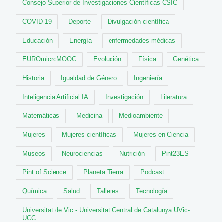
Consejo Superior de Investigaciones Científicas CSIC
COVID-19
Deporte
Divulgación científica
Educación
Energía
enfermedades médicas
EUROmicroMOOC
Evolución
Física
Genética
Historia
Igualdad de Género
Ingeniería
Inteligencia Artificial IA
Investigación
Literatura
Matemáticas
Medicina
Medioambiente
Mujeres
Mujeres científicas
Mujeres en Ciencia
Museos
Neurociencias
Nutrición
Pint23ES
Pint of Science
Planeta Tierra
Podcast
Química
Salud
Talleres
Tecnología
Universitat de Vic - Universitat Central de Catalunya UVic-
UCC