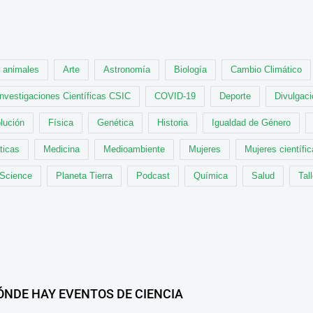
animales
Arte
Astronomía
Biología
Cambio Climático
Investigaciones Científicas CSIC
COVID-19
Deporte
Divulgaci
lución
Física
Genética
Historia
Igualdad de Género
ticas
Medicina
Medioambiente
Mujeres
Mujeres científi
 Science
Planeta Tierra
Podcast
Química
Salud
Tal
ÓNDE HAY EVENTOS DE CIENCIA