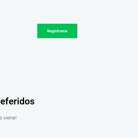
Regístrame
referidos
e viene!