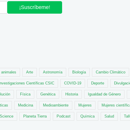
¡Suscríbeme!
animales
Arte
Astronomía
Biología
Cambio Climático
Investigaciones Científicas CSIC
COVID-19
Deporte
Divulgaci
lución
Física
Genética
Historia
Igualdad de Género
ticas
Medicina
Medioambiente
Mujeres
Mujeres científi
 Science
Planeta Tierra
Podcast
Química
Salud
Tal