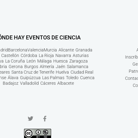
ÓNDE HAY EVENTOS DE CIENCIA
drid
Barcelona
Valencia
Murcia
Alicante
Granada
Castellón
Córdoba
La Rioja
Navarra
Asturias
Inscrí
ya
La Coruña
León
Málaga
Huesca
Zaragoza
Ge
bria
Gerona
Burgos
Almería
Jaén
Salamanca
Patr
leares
Santa Cruz de Tenerife
Huelva
Ciudad Real
nse
Álava
Guipúzcua
Las Palmas
Toledo
Cuenca
Contac
Badajoz
Valladolid
Cáceres
Albacete
Co