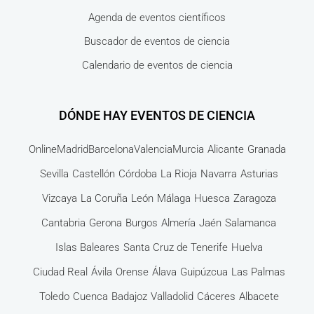
Agenda de eventos científicos
Buscador de eventos de ciencia
Calendario de eventos de ciencia
DÓNDE HAY EVENTOS DE CIENCIA
Online
Madrid
Barcelona
Valencia
Murcia
Alicante
Granada
Sevilla
Castellón
Córdoba
La Rioja
Navarra
Asturias
Vizcaya
La Coruña
León
Málaga
Huesca
Zaragoza
Cantabria
Gerona
Burgos
Almería
Jaén
Salamanca
Islas Baleares
Santa Cruz de Tenerife
Huelva
Ciudad Real
Ávila
Orense
Álava
Guipúzcua
Las Palmas
Toledo
Cuenca
Badajoz
Valladolid
Cáceres
Albacete