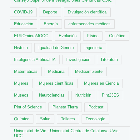
Consejo Superior de Investigaciones Científicas CSIC
COVID-19
Deporte
Divulgación científica
Educación
Energía
enfermedades médicas
EUROmicroMOOC
Evolución
Física
Genética
Historia
Igualdad de Género
Ingeniería
Inteligencia Artificial IA
Investigación
Literatura
Matemáticas
Medicina
Medioambiente
Mujeres
Mujeres científicas
Mujeres en Ciencia
Museos
Neurociencias
Nutrición
Pint23ES
Pint of Science
Planeta Tierra
Podcast
Química
Salud
Talleres
Tecnología
Universitat de Vic - Universitat Central de Catalunya UVic-
UCC