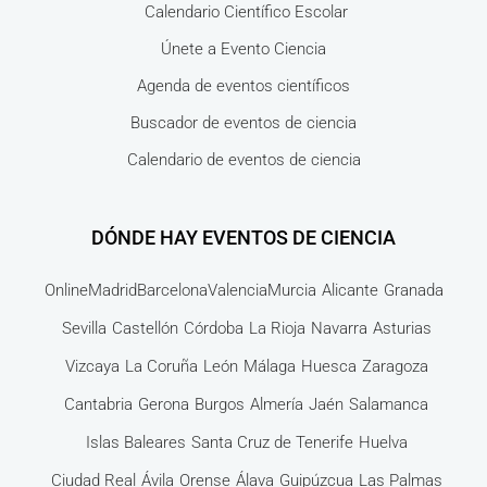
Calendario Científico Escolar
Únete a Evento Ciencia
Agenda de eventos científicos
Buscador de eventos de ciencia
Calendario de eventos de ciencia
DÓNDE HAY EVENTOS DE CIENCIA
Online
Madrid
Barcelona
Valencia
Murcia
Alicante
Granada
Sevilla
Castellón
Córdoba
La Rioja
Navarra
Asturias
Vizcaya
La Coruña
León
Málaga
Huesca
Zaragoza
Cantabria
Gerona
Burgos
Almería
Jaén
Salamanca
Islas Baleares
Santa Cruz de Tenerife
Huelva
Ciudad Real
Ávila
Orense
Álava
Guipúzcua
Las Palmas