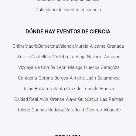
Calendario de eventos de ciencia
DÓNDE HAY EVENTOS DE CIENCIA
Online
Madrid
Barcelona
Valencia
Murcia
Alicante
Granada
Sevilla
Castellón
Córdoba
La Rioja
Navarra
Asturias
Vizcaya
La Coruña
León
Málaga
Huesca
Zaragoza
Cantabria
Gerona
Burgos
Almería
Jaén
Salamanca
Islas Baleares
Santa Cruz de Tenerife
Huelva
Ciudad Real
Ávila
Orense
Álava
Guipúzcua
Las Palmas
Toledo
Cuenca
Badajoz
Valladolid
Cáceres
Albacete