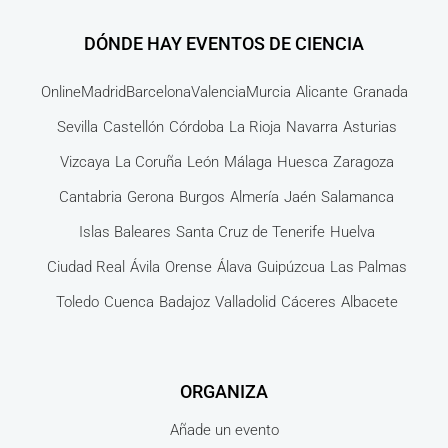
DÓNDE HAY EVENTOS DE CIENCIA
Online
Madrid
Barcelona
Valencia
Murcia
Alicante
Granada
Sevilla
Castellón
Córdoba
La Rioja
Navarra
Asturias
Vizcaya
La Coruña
León
Málaga
Huesca
Zaragoza
Cantabria
Gerona
Burgos
Almería
Jaén
Salamanca
Islas Baleares
Santa Cruz de Tenerife
Huelva
Ciudad Real
Ávila
Orense
Álava
Guipúzcua
Las Palmas
Toledo
Cuenca
Badajoz
Valladolid
Cáceres
Albacete
ORGANIZA
Añade un evento