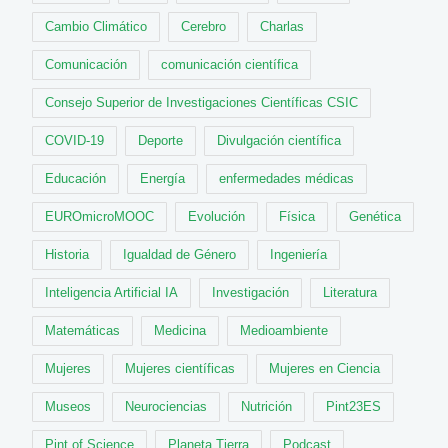
Cambio Climático
Cerebro
Charlas
Comunicación
comunicación científica
Consejo Superior de Investigaciones Científicas CSIC
COVID-19
Deporte
Divulgación científica
Educación
Energía
enfermedades médicas
EUROmicroMOOC
Evolución
Física
Genética
Historia
Igualdad de Género
Ingeniería
Inteligencia Artificial IA
Investigación
Literatura
Matemáticas
Medicina
Medioambiente
Mujeres
Mujeres científicas
Mujeres en Ciencia
Museos
Neurociencias
Nutrición
Pint23ES
Pint of Science
Planeta Tierra
Podcast