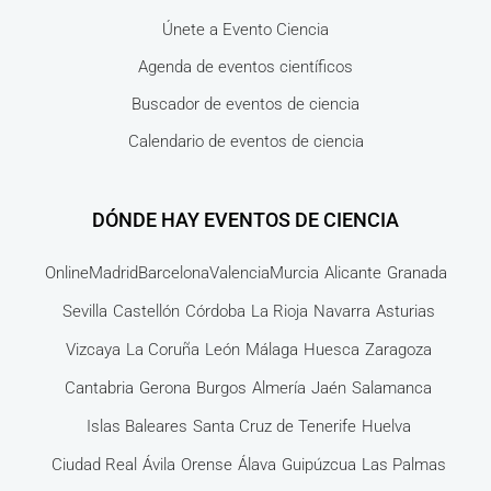
Únete a Evento Ciencia
Agenda de eventos científicos
Buscador de eventos de ciencia
Calendario de eventos de ciencia
DÓNDE HAY EVENTOS DE CIENCIA
Online
Madrid
Barcelona
Valencia
Murcia
Alicante
Granada
Sevilla
Castellón
Córdoba
La Rioja
Navarra
Asturias
Vizcaya
La Coruña
León
Málaga
Huesca
Zaragoza
Cantabria
Gerona
Burgos
Almería
Jaén
Salamanca
Islas Baleares
Santa Cruz de Tenerife
Huelva
Ciudad Real
Ávila
Orense
Álava
Guipúzcua
Las Palmas