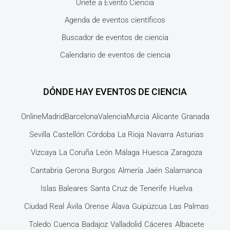
Únete a Evento Ciencia
Agenda de eventos científicos
Buscador de eventos de ciencia
Calendario de eventos de ciencia
DÓNDE HAY EVENTOS DE CIENCIA
Online
Madrid
Barcelona
Valencia
Murcia
Alicante
Granada
Sevilla
Castellón
Córdoba
La Rioja
Navarra
Asturias
Vizcaya
La Coruña
León
Málaga
Huesca
Zaragoza
Cantabria
Gerona
Burgos
Almería
Jaén
Salamanca
Islas Baleares
Santa Cruz de Tenerife
Huelva
Ciudad Real
Ávila
Orense
Álava
Guipúzcua
Las Palmas
Toledo
Cuenca
Badajoz
Valladolid
Cáceres
Albacete