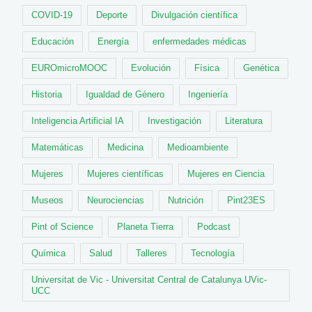
COVID-19
Deporte
Divulgación científica
Educación
Energía
enfermedades médicas
EUROmicroMOOC
Evolución
Física
Genética
Historia
Igualdad de Género
Ingeniería
Inteligencia Artificial IA
Investigación
Literatura
Matemáticas
Medicina
Medioambiente
Mujeres
Mujeres científicas
Mujeres en Ciencia
Museos
Neurociencias
Nutrición
Pint23ES
Pint of Science
Planeta Tierra
Podcast
Química
Salud
Talleres
Tecnología
Universitat de Vic - Universitat Central de Catalunya UVic-
UCC