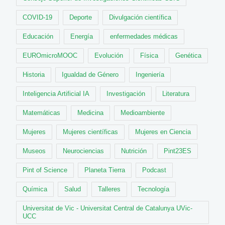
COVID-19
Deporte
Divulgación científica
Educación
Energía
enfermedades médicas
EUROmicroMOOC
Evolución
Física
Genética
Historia
Igualdad de Género
Ingeniería
Inteligencia Artificial IA
Investigación
Literatura
Matemáticas
Medicina
Medioambiente
Mujeres
Mujeres científicas
Mujeres en Ciencia
Museos
Neurociencias
Nutrición
Pint23ES
Pint of Science
Planeta Tierra
Podcast
Química
Salud
Talleres
Tecnología
Universitat de Vic - Universitat Central de Catalunya UVic-
UCC