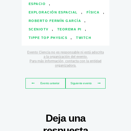
,
ESPACIO
,
,
EXPLORACIÓN ESPACIAL
FÍSICA
,
ROBERTO FERMÍN GARCÍA
,
,
SCENIOTV
TEOREMA PI
,
TIPPE TOP PHYSICS
TWITCH
Evento Ciencia no es responsable ni está adscrita
a la organización del evento.
Para más información, contacta con la entidad
organizadora.
Evento anterior
Siguiente evento
Deja una
respuesta