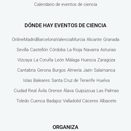
Calendario de eventos de ciencia
DÓNDE HAY EVENTOS DE CIENCIA
Online
Madrid
Barcelona
Valencia
Murcia
Alicante
Granada
Sevilla
Castellón
Córdoba
La Rioja
Navarra
Asturias
Vizcaya
La Coruña
León
Málaga
Huesca
Zaragoza
Cantabria
Gerona
Burgos
Almería
Jaén
Salamanca
Islas Baleares
Santa Cruz de Tenerife
Huelva
Ciudad Real
Ávila
Orense
Álava
Guipúzcua
Las Palmas
Toledo
Cuenca
Badajoz
Valladolid
Cáceres
Albacete
ORGANIZA