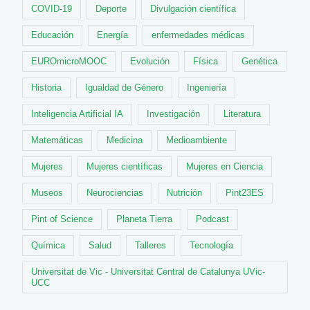
COVID-19
Deporte
Divulgación científica
Educación
Energía
enfermedades médicas
EUROmicroMOOC
Evolución
Física
Genética
Historia
Igualdad de Género
Ingeniería
Inteligencia Artificial IA
Investigación
Literatura
Matemáticas
Medicina
Medioambiente
Mujeres
Mujeres científicas
Mujeres en Ciencia
Museos
Neurociencias
Nutrición
Pint23ES
Pint of Science
Planeta Tierra
Podcast
Química
Salud
Talleres
Tecnología
Universitat de Vic - Universitat Central de Catalunya UVic-
UCC