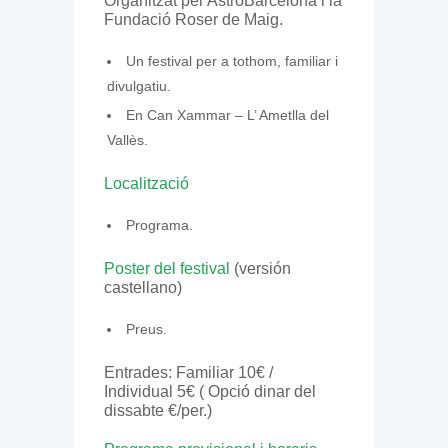
Organitzat per AstroBarcelona i la
Fundació Roser de Maig.
Un festival per a tothom, familiar i
divulgatiu.
En Can Xammar – L’ Ametlla del
Vallès.
Localització
Programa.
Poster del festival
(versión
castellano)
Preus.
Entrades: Familiar 10€ /
Individual 5€ ( Opció dinar del
dissabte €/per.)