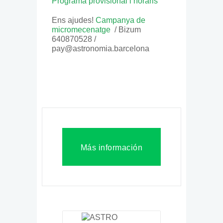
Programa provisional i horaris
Ens ajudes!
Campanya de
micromecenatge
/ Bizum
640870528 /
pay@astronomia.barcelona
Más información