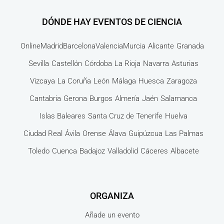
DÓNDE HAY EVENTOS DE CIENCIA
Online
Madrid
Barcelona
Valencia
Murcia
Alicante
Granada
Sevilla
Castellón
Córdoba
La Rioja
Navarra
Asturias
Vizcaya
La Coruña
León
Málaga
Huesca
Zaragoza
Cantabria
Gerona
Burgos
Almería
Jaén
Salamanca
Islas Baleares
Santa Cruz de Tenerife
Huelva
Ciudad Real
Ávila
Orense
Álava
Guipúzcua
Las Palmas
Toledo
Cuenca
Badajoz
Valladolid
Cáceres
Albacete
ORGANIZA
Añade un evento