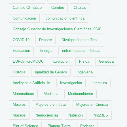
Cambio Climático
Cerebro
Charlas
Comunicación
comunicación científica
Consejo Superior de Investigaciones Científicas CSIC
COVID-19
Deporte
Divulgación científica
Educación
Energía
enfermedades médicas
EUROmicroMOOC
Evolución
Física
Genética
Historia
Igualdad de Género
Ingeniería
Inteligencia Artificial IA
Investigación
Literatura
Matemáticas
Medicina
Medioambiente
Mujeres
Mujeres científicas
Mujeres en Ciencia
Museos
Neurociencias
Nutrición
Pint23ES
Pint of Science
Planeta Tierra
Podcast