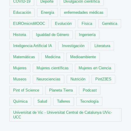
COVID-19
Deporte
Divulgación científica
Educación
Energía
enfermedades médicas
EUROmicroMOOC
Evolución
Física
Genética
Historia
Igualdad de Género
Ingeniería
Inteligencia Artificial IA
Investigación
Literatura
Matemáticas
Medicina
Medioambiente
Mujeres
Mujeres científicas
Mujeres en Ciencia
Museos
Neurociencias
Nutrición
Pint23ES
Pint of Science
Planeta Tierra
Podcast
Química
Salud
Talleres
Tecnología
Universitat de Vic - Universitat Central de Catalunya UVic-
UCC