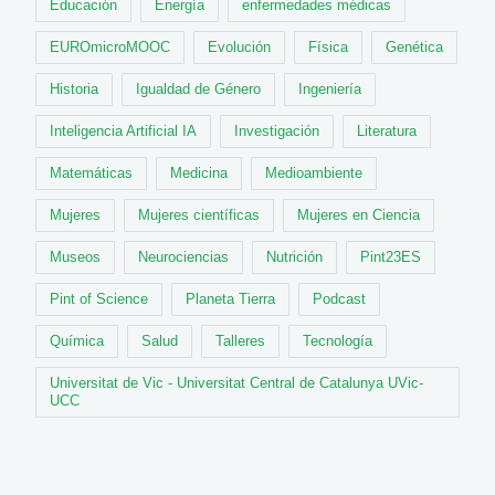
Educación
Energía
enfermedades médicas
EUROmicroMOOC
Evolución
Física
Genética
Historia
Igualdad de Género
Ingeniería
Inteligencia Artificial IA
Investigación
Literatura
Matemáticas
Medicina
Medioambiente
Mujeres
Mujeres científicas
Mujeres en Ciencia
Museos
Neurociencias
Nutrición
Pint23ES
Pint of Science
Planeta Tierra
Podcast
Química
Salud
Talleres
Tecnología
Universitat de Vic - Universitat Central de Catalunya UVic-
UCC