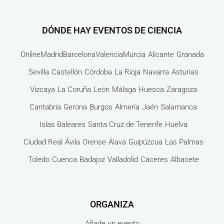
DÓNDE HAY EVENTOS DE CIENCIA
Online
Madrid
Barcelona
Valencia
Murcia
Alicante
Granada
Sevilla
Castellón
Córdoba
La Rioja
Navarra
Asturias
Vizcaya
La Coruña
León
Málaga
Huesca
Zaragoza
Cantabria
Gerona
Burgos
Almería
Jaén
Salamanca
Islas Baleares
Santa Cruz de Tenerife
Huelva
Ciudad Real
Ávila
Orense
Álava
Guipúzcua
Las Palmas
Toledo
Cuenca
Badajoz
Valladolid
Cáceres
Albacete
ORGANIZA
Añade un evento