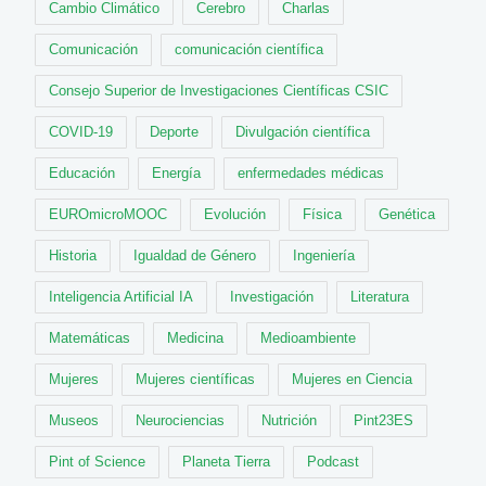
Cambio Climático
Cerebro
Charlas
Comunicación
comunicación científica
Consejo Superior de Investigaciones Científicas CSIC
COVID-19
Deporte
Divulgación científica
Educación
Energía
enfermedades médicas
EUROmicroMOOC
Evolución
Física
Genética
Historia
Igualdad de Género
Ingeniería
Inteligencia Artificial IA
Investigación
Literatura
Matemáticas
Medicina
Medioambiente
Mujeres
Mujeres científicas
Mujeres en Ciencia
Museos
Neurociencias
Nutrición
Pint23ES
Pint of Science
Planeta Tierra
Podcast