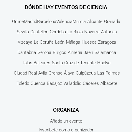
DÓNDE HAY EVENTOS DE CIENCIA
Online
Madrid
Barcelona
Valencia
Murcia
Alicante
Granada
Sevilla
Castellón
Córdoba
La Rioja
Navarra
Asturias
Vizcaya
La Coruña
León
Málaga
Huesca
Zaragoza
Cantabria
Gerona
Burgos
Almería
Jaén
Salamanca
Islas Baleares
Santa Cruz de Tenerife
Huelva
Ciudad Real
Ávila
Orense
Álava
Guipúzcua
Las Palmas
Toledo
Cuenca
Badajoz
Valladolid
Cáceres
Albacete
ORGANIZA
Añade un evento
Inscríbete como organizador