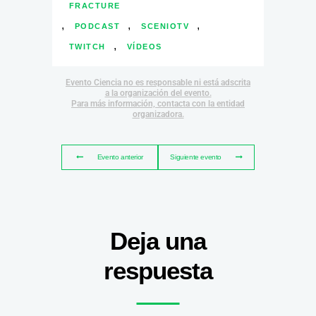
FRACTURE
,
,
,
PODCAST
SCENIOTV
,
TWITCH
VÍDEOS
Evento Ciencia no es responsable ni está adscrita
a la organización del evento.
Para más información, contacta con la entidad
organizadora.
Evento anterior
Siguiente evento
Deja una
respuesta