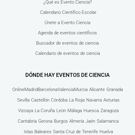
¿Qué es Evento Ciencia?
Calendario Científico Escolar
Únete a Evento Ciencia
Agenda de eventos científicos
Buscador de eventos de ciencia
Calendario de eventos de ciencia
DÓNDE HAY EVENTOS DE CIENCIA
Online
Madrid
Barcelona
Valencia
Murcia
Alicante
Granada
Sevilla
Castellón
Córdoba
La Rioja
Navarra
Asturias
Vizcaya
La Coruña
León
Málaga
Huesca
Zaragoza
Cantabria
Gerona
Burgos
Almería
Jaén
Salamanca
Islas Baleares
Santa Cruz de Tenerife
Huelva