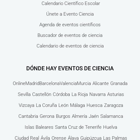
Calendario Científico Escolar
Únete a Evento Ciencia
Agenda de eventos científicos
Buscador de eventos de ciencia
Calendario de eventos de ciencia
DÓNDE HAY EVENTOS DE CIENCIA
Online
Madrid
Barcelona
Valencia
Murcia
Alicante
Granada
Sevilla
Castellón
Córdoba
La Rioja
Navarra
Asturias
Vizcaya
La Coruña
León
Málaga
Huesca
Zaragoza
Cantabria
Gerona
Burgos
Almería
Jaén
Salamanca
Islas Baleares
Santa Cruz de Tenerife
Huelva
Ciudad Real
Ávila
Orense
Álava
Guipúzcua
Las Palmas