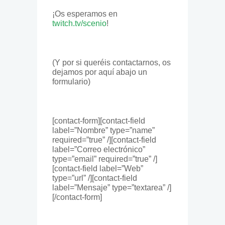
¡Os esperamos en
twitch.tv/scenio
!
(Y por si queréis contactarnos, os
dejamos por aquí abajo un
formulario)
[contact-form][contact-field
label=”Nombre” type=”name”
required=”true” /][contact-field
label=”Correo electrónico”
type=”email” required=”true” /]
[contact-field label=”Web”
type=”url” /][contact-field
label=”Mensaje” type=”textarea” /]
[/contact-form]