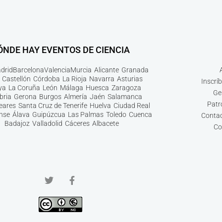
ÓNDE HAY EVENTOS DE CIENCIA
drid
Barcelona
Valencia
Murcia
Alicante
Granada
Castellón
Córdoba
La Rioja
Navarra
Asturias
Inscrí
ya
La Coruña
León
Málaga
Huesca
Zaragoza
Ge
bria
Gerona
Burgos
Almería
Jaén
Salamanca
Patr
leares
Santa Cruz de Tenerife
Huelva
Ciudad Real
nse
Álava
Guipúzcua
Las Palmas
Toledo
Cuenca
Contac
Badajoz
Valladolid
Cáceres
Albacete
Co