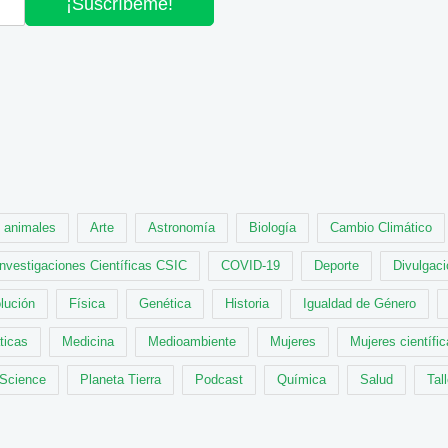
¡Suscríbeme!
animales
Arte
Astronomía
Biología
Cambio Climático
Investigaciones Científicas CSIC
COVID-19
Deporte
Divulgaci
lución
Física
Genética
Historia
Igualdad de Género
ticas
Medicina
Medioambiente
Mujeres
Mujeres científi
 Science
Planeta Tierra
Podcast
Química
Salud
Tal