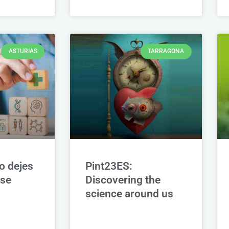
ASTURIAS
TARRAGONA
o dejes
Pint23ES:
 se
Discovering the
science around us