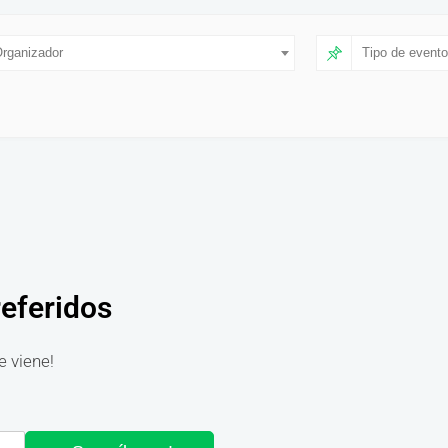
rganizador
Tipo de evento
referidos
e viene!