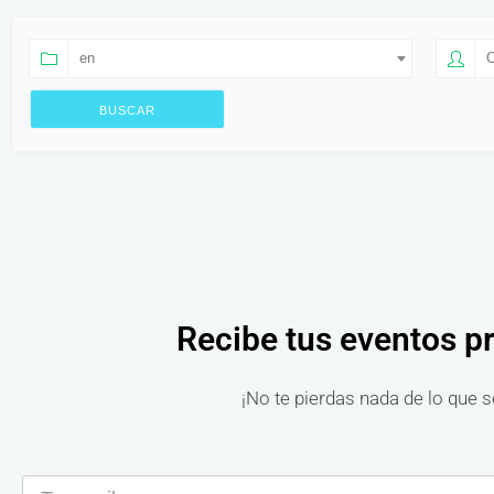
en
O
Recibe tus eventos p
¡No te pierdas nada de lo que s