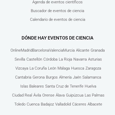
Agenda de eventos científicos
Buscador de eventos de ciencia
Calendario de eventos de ciencia
DÓNDE HAY EVENTOS DE CIENCIA
Online
Madrid
Barcelona
Valencia
Murcia
Alicante
Granada
Sevilla
Castellón
Córdoba
La Rioja
Navarra
Asturias
Vizcaya
La Coruña
León
Málaga
Huesca
Zaragoza
Cantabria
Gerona
Burgos
Almería
Jaén
Salamanca
Islas Baleares
Santa Cruz de Tenerife
Huelva
Ciudad Real
Ávila
Orense
Álava
Guipúzcua
Las Palmas
Toledo
Cuenca
Badajoz
Valladolid
Cáceres
Albacete