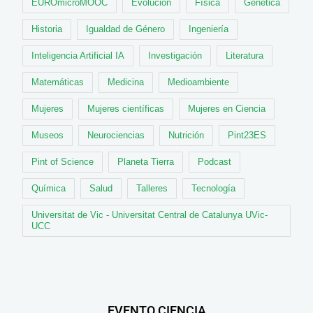
EUROmicroMOOC
Evolución
Física
Genética
Historia
Igualdad de Género
Ingeniería
Inteligencia Artificial IA
Investigación
Literatura
Matemáticas
Medicina
Medioambiente
Mujeres
Mujeres científicas
Mujeres en Ciencia
Museos
Neurociencias
Nutrición
Pint23ES
Pint of Science
Planeta Tierra
Podcast
Química
Salud
Talleres
Tecnología
Universitat de Vic - Universitat Central de Catalunya UVic-
UCC
EVENTO CIENCIA