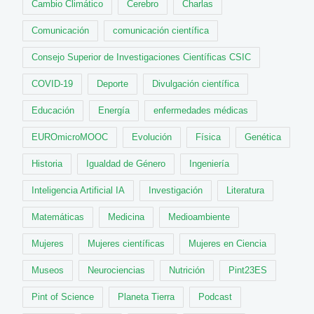
Cambio Climático
Cerebro
Charlas
Comunicación
comunicación científica
Consejo Superior de Investigaciones Científicas CSIC
COVID-19
Deporte
Divulgación científica
Educación
Energía
enfermedades médicas
EUROmicroMOOC
Evolución
Física
Genética
Historia
Igualdad de Género
Ingeniería
Inteligencia Artificial IA
Investigación
Literatura
Matemáticas
Medicina
Medioambiente
Mujeres
Mujeres científicas
Mujeres en Ciencia
Museos
Neurociencias
Nutrición
Pint23ES
Pint of Science
Planeta Tierra
Podcast