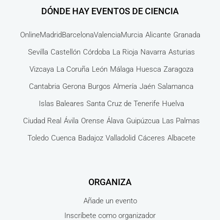
DÓNDE HAY EVENTOS DE CIENCIA
Online
Madrid
Barcelona
Valencia
Murcia
Alicante
Granada
Sevilla
Castellón
Córdoba
La Rioja
Navarra
Asturias
Vizcaya
La Coruña
León
Málaga
Huesca
Zaragoza
Cantabria
Gerona
Burgos
Almería
Jaén
Salamanca
Islas Baleares
Santa Cruz de Tenerife
Huelva
Ciudad Real
Ávila
Orense
Álava
Guipúzcua
Las Palmas
Toledo
Cuenca
Badajoz
Valladolid
Cáceres
Albacete
ORGANIZA
Añade un evento
Inscríbete como organizador