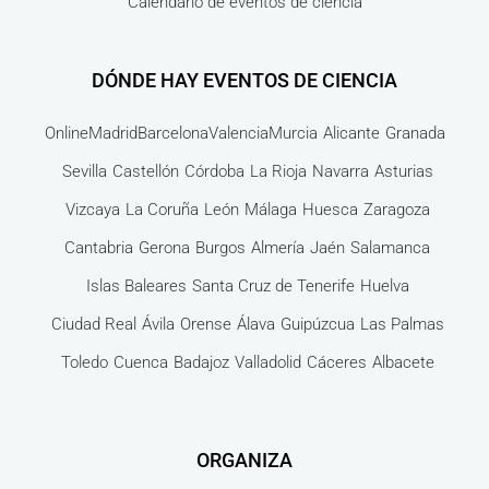
Calendario de eventos de ciencia
DÓNDE HAY EVENTOS DE CIENCIA
Online
Madrid
Barcelona
Valencia
Murcia
Alicante
Granada
Sevilla
Castellón
Córdoba
La Rioja
Navarra
Asturias
Vizcaya
La Coruña
León
Málaga
Huesca
Zaragoza
Cantabria
Gerona
Burgos
Almería
Jaén
Salamanca
Islas Baleares
Santa Cruz de Tenerife
Huelva
Ciudad Real
Ávila
Orense
Álava
Guipúzcua
Las Palmas
Toledo
Cuenca
Badajoz
Valladolid
Cáceres
Albacete
ORGANIZA