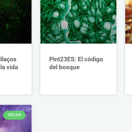
llaços
Pint23ES: El código
la vida
del bosque
VIZCAYA