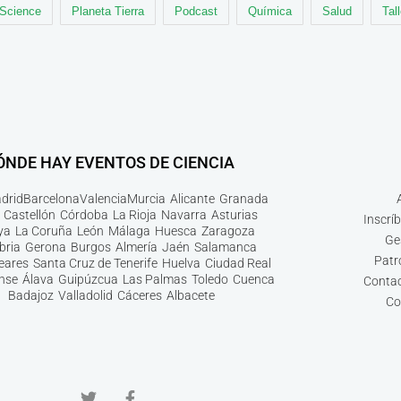
 Science
Planeta Tierra
Podcast
Química
Salud
Tal
ÓNDE HAY EVENTOS DE CIENCIA
drid
Barcelona
Valencia
Murcia
Alicante
Granada
Castellón
Córdoba
La Rioja
Navarra
Asturias
Inscrí
ya
La Coruña
León
Málaga
Huesca
Zaragoza
Ge
bria
Gerona
Burgos
Almería
Jaén
Salamanca
Patr
leares
Santa Cruz de Tenerife
Huelva
Ciudad Real
nse
Álava
Guipúzcua
Las Palmas
Toledo
Cuenca
Contac
Badajoz
Valladolid
Cáceres
Albacete
Co