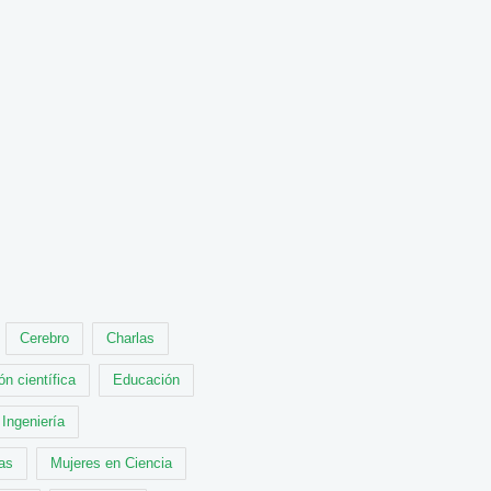
Cerebro
Charlas
ón científica
Educación
Ingeniería
cas
Mujeres en Ciencia