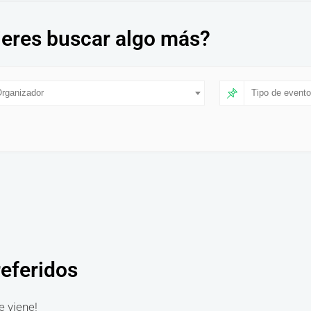
eres buscar algo más?
rganizador
Tipo de evento
referidos
e viene!