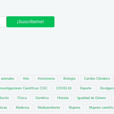
¡Suscríbeme!
animales
Arte
Astronomía
Biología
Cambio Climático
Investigaciones Científicas CSIC
COVID-19
Deporte
Divulgaci
lución
Física
Genética
Historia
Igualdad de Género
ticas
Medicina
Medioambiente
Mujeres
Mujeres científi