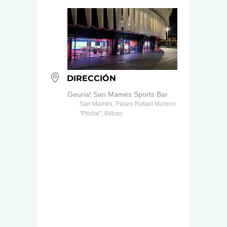
DIRECCIÓN
Geuria! San Mamés Sports Bar
San Mamés, Paseo Rafael Moreno
"Pitxitxi", Bilbao