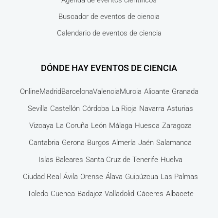
Agenda de eventos científicos
Buscador de eventos de ciencia
Calendario de eventos de ciencia
DÓNDE HAY EVENTOS DE CIENCIA
Online
Madrid
Barcelona
Valencia
Murcia
Alicante
Granada
Sevilla
Castellón
Córdoba
La Rioja
Navarra
Asturias
Vizcaya
La Coruña
León
Málaga
Huesca
Zaragoza
Cantabria
Gerona
Burgos
Almería
Jaén
Salamanca
Islas Baleares
Santa Cruz de Tenerife
Huelva
Ciudad Real
Ávila
Orense
Álava
Guipúzcua
Las Palmas
Toledo
Cuenca
Badajoz
Valladolid
Cáceres
Albacete