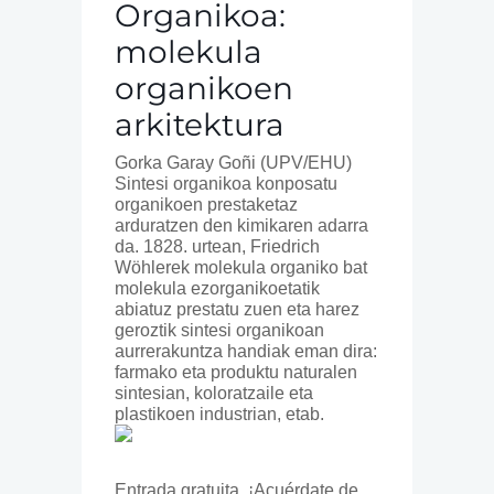
Organikoa:
molekula
organikoen
arkitektura
Gorka Garay Goñi (UPV/EHU)
Sintesi organikoa konposatu
organikoen prestaketaz
arduratzen den kimikaren adarra
da. 1828. urtean, Friedrich
Wöhlerek molekula organiko bat
molekula ezorganikoetatik
abiatuz prestatu zuen eta harez
geroztik sintesi organikoan
aurrerakuntza handiak eman dira:
farmako eta produktu naturalen
sintesian, koloratzaile eta
plastikoen industrian, etab.
Entrada gratuita. ¡Acuérdate de