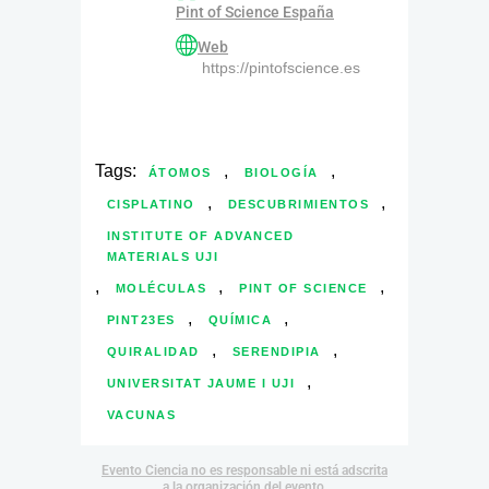
Pint of Science España
Web
https://pintofscience.es
Tags:
,
,
ÁTOMOS
BIOLOGÍA
,
,
CISPLATINO
DESCUBRIMIENTOS
INSTITUTE OF ADVANCED
MATERIALS UJI
,
,
,
MOLÉCULAS
PINT OF SCIENCE
,
,
PINT23ES
QUÍMICA
,
,
QUIRALIDAD
SERENDIPIA
,
UNIVERSITAT JAUME I UJI
VACUNAS
Evento Ciencia no es responsable ni está adscrita
a la organización del evento.