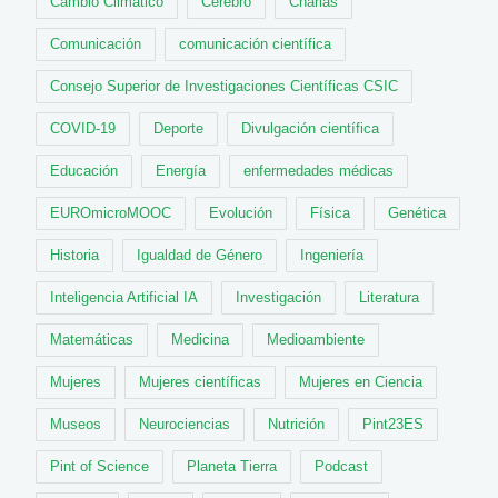
Cambio Climático
Cerebro
Charlas
Comunicación
comunicación científica
Consejo Superior de Investigaciones Científicas CSIC
COVID-19
Deporte
Divulgación científica
Educación
Energía
enfermedades médicas
EUROmicroMOOC
Evolución
Física
Genética
Historia
Igualdad de Género
Ingeniería
Inteligencia Artificial IA
Investigación
Literatura
Matemáticas
Medicina
Medioambiente
Mujeres
Mujeres científicas
Mujeres en Ciencia
Museos
Neurociencias
Nutrición
Pint23ES
Pint of Science
Planeta Tierra
Podcast