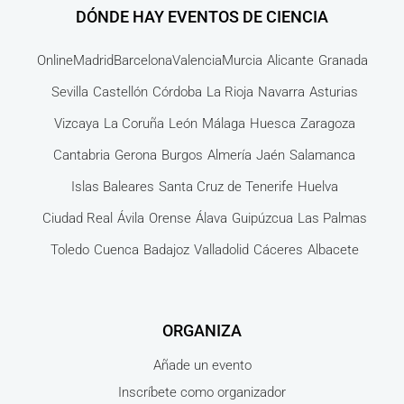
DÓNDE HAY EVENTOS DE CIENCIA
Online
Madrid
Barcelona
Valencia
Murcia
Alicante
Granada
Sevilla
Castellón
Córdoba
La Rioja
Navarra
Asturias
Vizcaya
La Coruña
León
Málaga
Huesca
Zaragoza
Cantabria
Gerona
Burgos
Almería
Jaén
Salamanca
Islas Baleares
Santa Cruz de Tenerife
Huelva
Ciudad Real
Ávila
Orense
Álava
Guipúzcua
Las Palmas
Toledo
Cuenca
Badajoz
Valladolid
Cáceres
Albacete
ORGANIZA
Añade un evento
Inscríbete como organizador