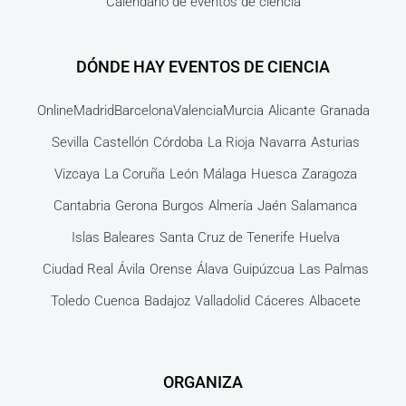
Calendario de eventos de ciencia
DÓNDE HAY EVENTOS DE CIENCIA
Online
Madrid
Barcelona
Valencia
Murcia
Alicante
Granada
Sevilla
Castellón
Córdoba
La Rioja
Navarra
Asturias
Vizcaya
La Coruña
León
Málaga
Huesca
Zaragoza
Cantabria
Gerona
Burgos
Almería
Jaén
Salamanca
Islas Baleares
Santa Cruz de Tenerife
Huelva
Ciudad Real
Ávila
Orense
Álava
Guipúzcua
Las Palmas
Toledo
Cuenca
Badajoz
Valladolid
Cáceres
Albacete
ORGANIZA