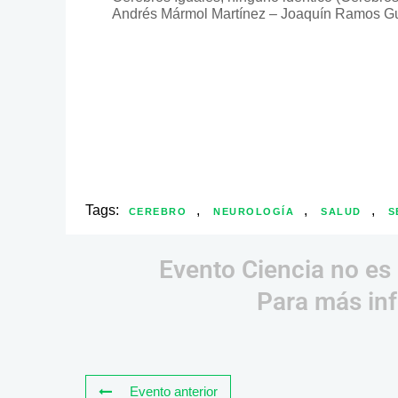
Andrés Mármol Martínez – Joaquín Ramos Guard
Tags:
,
,
,
CEREBRO
NEUROLOGÍA
SALUD
S
Evento Ciencia no es 
Para más inf
Evento anterior