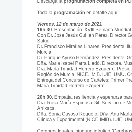
Descarga la
programación completa en P
Toda la
programación
en detalle aquí:
Viernes, 12 de marzo de 2021
19h 30
. Presentación. XVIII Semana Mundial
Con Dr. José Jesús Guillén Pérez. Director G
Salud.
Dr. Francisco Miralles Linares. Presidente. I
Murcia.
Dr. Enrique Ayuso Hernández. Presidente. 
Dña. María Isabel Parra Lledó. Directora. Mu
Dra. María Trinidad Herrero Ezquerro. Presid
Región de Murcia. NiCE. IMIB. IUIE. UMU. Or
Entrega del Concurso de Carteles: Primer Pr
María Trinidad Herrero Ezquerro.
20h 00
. Empatía, resiliencia y esperanza par
Dra. Rosa María Espinosa Gil. Servicio de Me
Arrixaca.
Dña. Sonia Gayoso Requejo. Dña. Ana María 
Clínica y Experimental (NiCE-IMIB). IUIE. U
Cerebros Iguales, ninguno idéntico (Cerebros