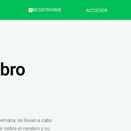
REGISTRARME
ACCEDER
ebro
semana, se llevan a cabo
er sobre el cerebro y su