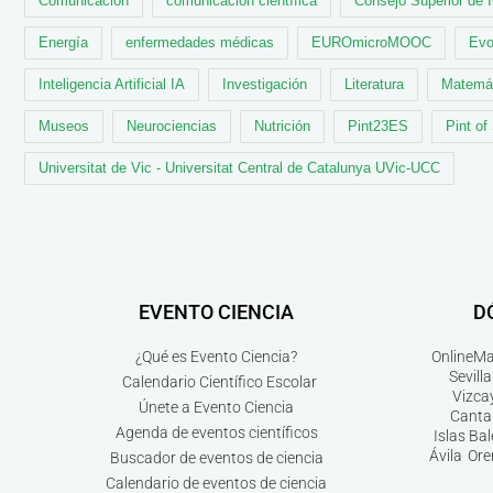
Comunicación
comunicación científica
Consejo Superior de 
Energía
enfermedades médicas
EUROmicroMOOC
Evo
Inteligencia Artificial IA
Investigación
Literatura
Matemá
Museos
Neurociencias
Nutrición
Pint23ES
Pint of
Universitat de Vic - Universitat Central de Catalunya UVic-UCC
EVENTO CIENCIA
D
¿Qué es Evento Ciencia?
Online
Ma
Sevilla
Calendario Científico Escolar
Vizca
Únete a Evento Ciencia
Canta
Agenda de eventos científicos
Islas Ba
Ávila
Ore
Buscador de eventos de ciencia
Calendario de eventos de ciencia