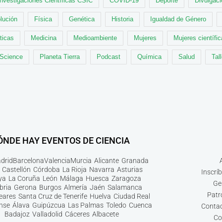
Investigaciones Científicas CSIC
COVID-19
Deporte
Divulgaci
lución
Física
Genética
Historia
Igualdad de Género
ticas
Medicina
Medioambiente
Mujeres
Mujeres científi
 Science
Planeta Tierra
Podcast
Química
Salud
Tal
ÓNDE HAY EVENTOS DE CIENCIA
drid
Barcelona
Valencia
Murcia
Alicante
Granada
Castellón
Córdoba
La Rioja
Navarra
Asturias
Inscrí
ya
La Coruña
León
Málaga
Huesca
Zaragoza
Ge
bria
Gerona
Burgos
Almería
Jaén
Salamanca
Patr
leares
Santa Cruz de Tenerife
Huelva
Ciudad Real
nse
Álava
Guipúzcua
Las Palmas
Toledo
Cuenca
Contac
Badajoz
Valladolid
Cáceres
Albacete
Co