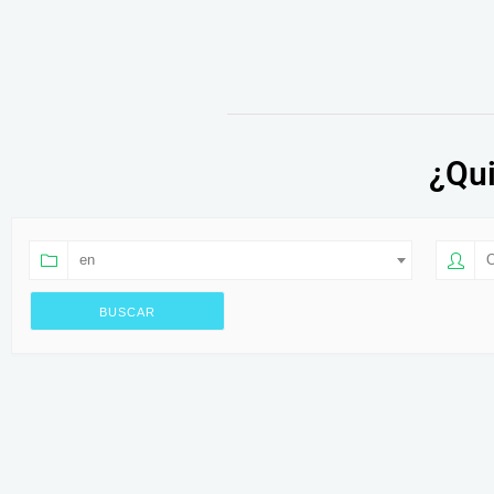
¿Qui
en
O