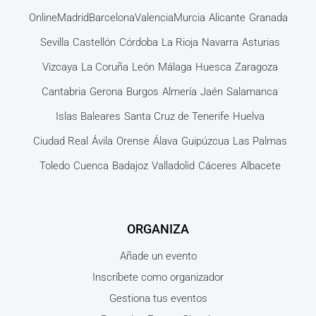
Online
Madrid
Barcelona
Valencia
Murcia
Alicante
Granada
Sevilla
Castellón
Córdoba
La Rioja
Navarra
Asturias
Vizcaya
La Coruña
León
Málaga
Huesca
Zaragoza
Cantabria
Gerona
Burgos
Almería
Jaén
Salamanca
Islas Baleares
Santa Cruz de Tenerife
Huelva
Ciudad Real
Ávila
Orense
Álava
Guipúzcua
Las Palmas
Toledo
Cuenca
Badajoz
Valladolid
Cáceres
Albacete
ORGANIZA
Añade un evento
Inscríbete como organizador
Gestiona tus eventos