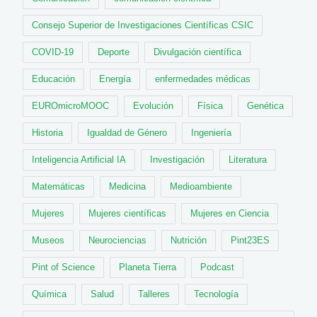
Consejo Superior de Investigaciones Científicas CSIC
COVID-19
Deporte
Divulgación científica
Educación
Energía
enfermedades médicas
EUROmicroMOOC
Evolución
Física
Genética
Historia
Igualdad de Género
Ingeniería
Inteligencia Artificial IA
Investigación
Literatura
Matemáticas
Medicina
Medioambiente
Mujeres
Mujeres científicas
Mujeres en Ciencia
Museos
Neurociencias
Nutrición
Pint23ES
Pint of Science
Planeta Tierra
Podcast
Química
Salud
Talleres
Tecnología