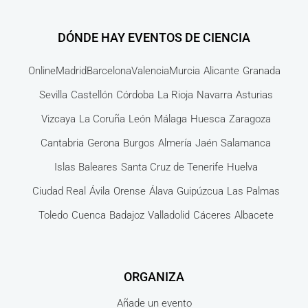
DÓNDE HAY EVENTOS DE CIENCIA
Online
Madrid
Barcelona
Valencia
Murcia
Alicante
Granada
Sevilla
Castellón
Córdoba
La Rioja
Navarra
Asturias
Vizcaya
La Coruña
León
Málaga
Huesca
Zaragoza
Cantabria
Gerona
Burgos
Almería
Jaén
Salamanca
Islas Baleares
Santa Cruz de Tenerife
Huelva
Ciudad Real
Ávila
Orense
Álava
Guipúzcua
Las Palmas
Toledo
Cuenca
Badajoz
Valladolid
Cáceres
Albacete
ORGANIZA
Añade un evento