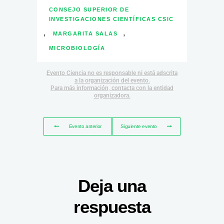
CONSEJO SUPERIOR DE
INVESTIGACIONES CIENTÍFICAS CSIC
,
,
MARGARITA SALAS
MICROBIOLOGÍA
Evento Ciencia no es responsable ni está adscrita
a la organización del evento.
Para más información, contacta con la entidad
organizadora.
Evento anterior
Siguiente evento
Deja una
respuesta