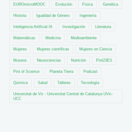
EUROmicroMOOC
Evolución
Física
Genética
Historia
Igualdad de Género
Ingeniería
Inteligencia Artificial IA
Investigación
Literatura
Matemáticas
Medicina
Medioambiente
Mujeres
Mujeres científicas
Mujeres en Ciencia
Museos
Neurociencias
Nutrición
Pint23ES
Pint of Science
Planeta Tierra
Podcast
Química
Salud
Talleres
Tecnología
Universitat de Vic - Universitat Central de Catalunya UVic-
UCC